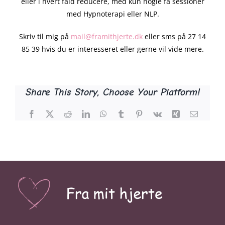
eller i hvert fald reducere, med kun nogle få sessioner
med Hypnoterapi eller NLP.
Skriv til mig på
mail@framithjerte.dk
eller sms på 27 14
85 39 hvis du er interesseret eller gerne vil vide mere.
Share This Story, Choose Your Platform!
Facebook
X
Reddit
LinkedIn
WhatsApp
Tumblr
Pinterest
Vk
Xing
E-
mail