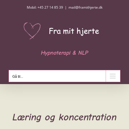
Skip
Mobil: +45 27 14 85 39
|
mail@framithjerte.dk
to
content
Hypnoterapi & NLP
Gå til...
Læring og koncentration